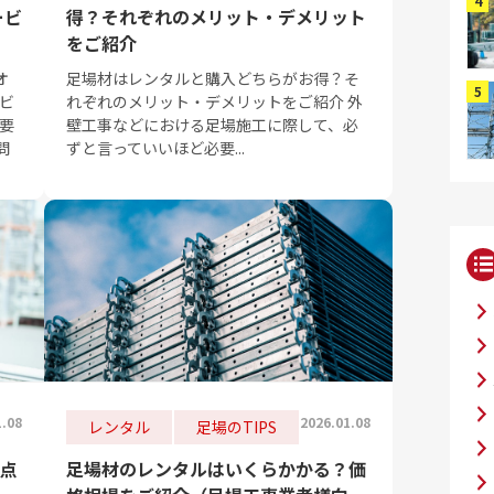
ービ
得？それぞれのメリット・デメリット
をご紹介
オ
足場材はレンタルと購入どちらがお得？そ
ビ
れぞれのメリット・デメリットをご紹介 外
要
壁工事などにおける足場施工に際して、必
問
ずと言っていいほど必要...
1.08
2026.01.08
レンタル
足場のTIPS
点
足場材のレンタルはいくらかかる？価