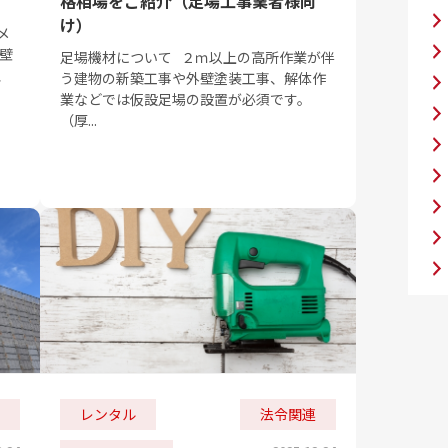
格相場をご紹介（足場工事業者様向
け）
メ
壁
足場機材について ２ｍ以上の高所作業が伴
、
う建物の新築工事や外壁塗装工事、解体作
業などでは仮設足場の設置が必須です。
（厚...
レンタル
法令関連