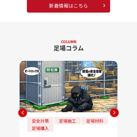
新着情報はこちら
COLUMN
足場コラム
安全対策
足場施工
足場材料
法
足場購入
202