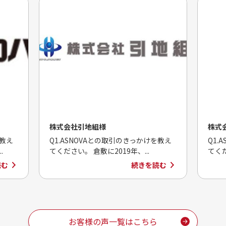
株式会社引地組様
株式
を教え
Q1.ASNOVAとの取引のきっかけを教え
Q1.
.
てください。 倉敷に2019年、...
てくだ
読む
続きを読む
お客様の声一覧はこちら