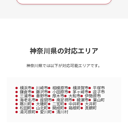
神奈川県の対応エリア
神奈川県では以下が対応可能エリアです。
横浜市
川崎市
相模原市
横須賀市
平塚市
鎌倉市
藤沢市
小田原市
茅ヶ崎市
逗子市
三浦市
秦野市
厚木市
大和市
伊勢原市
海老名市
座間市
南足柄市
綾瀬市
葉山町
寒川町
大磯町
二宮町
中井町
大井町
松田町
山北町
開成町
箱根町
真鶴町
湯河原町
愛川町
清川村