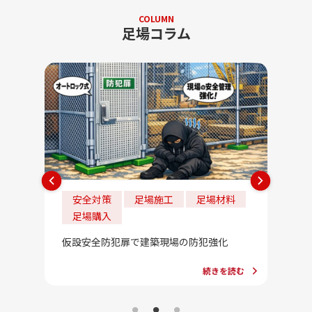
COLUMN
足場コラム
安全対策
足場施工
足場材料
法
足場購入
202
法」一
合」っ
仮設安全防犯扉で建築現場の防犯強化
続きを読む
を読む