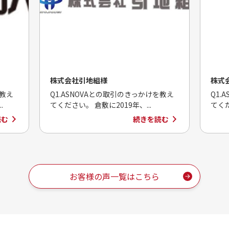
株式会社引地組様
株式
を教え
Q1.ASNOVAとの取引のきっかけを教え
Q1.
.
てください。 倉敷に2019年、...
てくだ
読む
続きを読む
お客様の声一覧はこちら