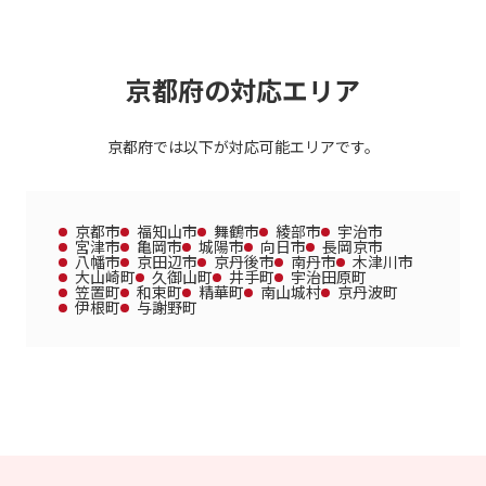
京都府の対応エリア
京都府では以下が対応可能エリアです。
京都市
福知山市
舞鶴市
綾部市
宇治市
宮津市
亀岡市
城陽市
向日市
長岡京市
八幡市
京田辺市
京丹後市
南丹市
木津川市
大山崎町
久御山町
井手町
宇治田原町
笠置町
和束町
精華町
南山城村
京丹波町
伊根町
与謝野町