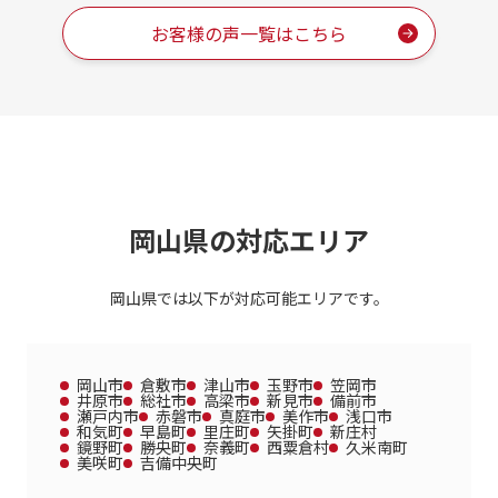
お客様の声一覧はこちら
岡山県の対応エリア
岡山県では以下が対応可能エリアです。
岡山市
倉敷市
津山市
玉野市
笠岡市
井原市
総社市
高梁市
新見市
備前市
瀬戸内市
赤磐市
真庭市
美作市
浅口市
和気町
早島町
里庄町
矢掛町
新庄村
鏡野町
勝央町
奈義町
西粟倉村
久米南町
美咲町
吉備中央町