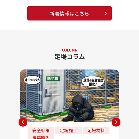
新着情報はこちら
COLUMN
足場コラム
安全対策
足場施工
足場材料
法
足場購入