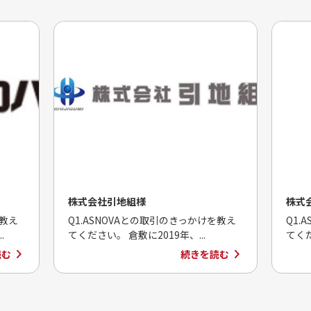
株式会社引地組様
株式
を教え
Q1.ASNOVAとの取引のきっかけを教え
Q1.
.
てください。 倉敷に2019年、...
てくだ
読む
続きを読む