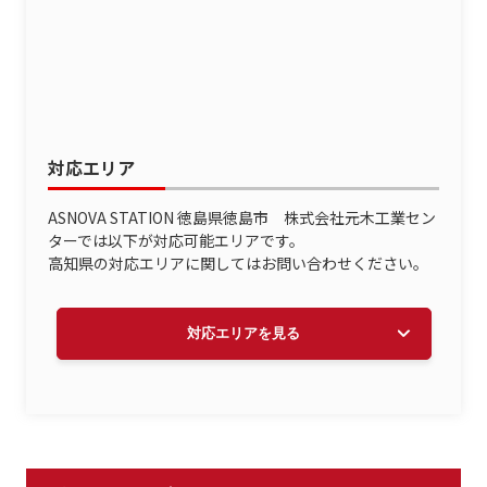
対応エリア
ASNOVA STATION 徳島県徳島市 株式会社元木工業セン
ターでは以下が対応可能エリアです。
高知県の対応エリアに関してはお問い合わせください。
徳島市
鳴門市
小松島市
阿南市
吉野川市
阿波市
美馬市
三好市
勝浦町
上勝町
対応エリアを見る
佐那河内村
石井町
神山町
那賀町
牟岐町
美波町
海陽町
松茂町
北島町
藍住町
板野町
上板町
つるぎ町
東みよし町
南あわじ市
淡路市
洲本市