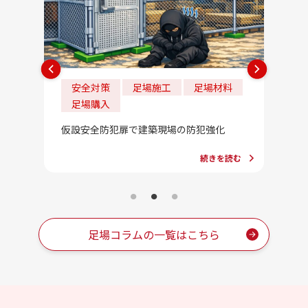
安全対策
足場施工
足場材料
法
足場購入
202
法」一
合」っ
仮設安全防犯扉で建築現場の防犯強化
続きを読む
を読む
足場コラムの一覧はこちら