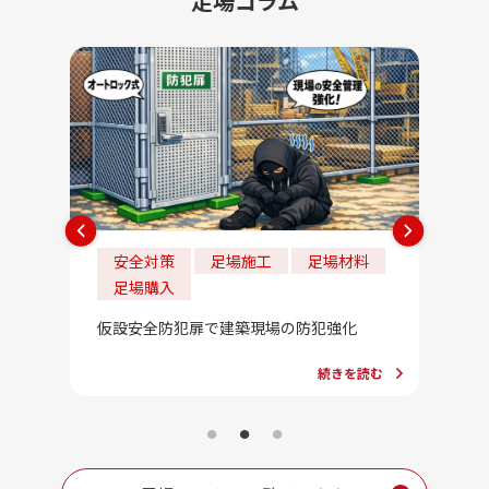
足場コラム
安全対策
足場施工
足場材料
法
足場購入
202
法」一
合」っ
仮設安全防犯扉で建築現場の防犯強化
続きを読む
を読む