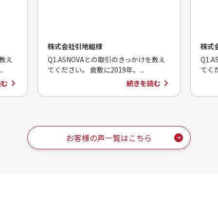
株式会社引地組様
株式
を教え
Q1.ASNOVAとの取引のきっかけを教え
Q1.
.
てください。 倉敷に2019年、...
てくだ
読む
続きを読む
お客様の声一覧はこちら