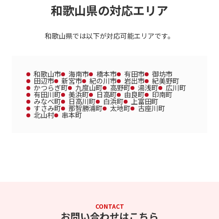
和歌山県の対応エリア
和歌山県では以下が対応可能エリアです。
和歌山市
海南市
橋本市
有田市
御坊市
田辺市
新宮市
紀の川市
岩出市
紀美野町
かつらぎ町
九度山町
高野町
湯浅町
広川町
有田川町
美浜町
日高町
由良町
印南町
みなべ町
日高川町
白浜町
上富田町
すさみ町
那智勝浦町
太地町
古座川町
北山村
串本町
CONTACT
お問い合わせはこちら