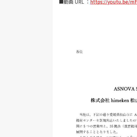
■動画 URL ：
https://youtu.be/m