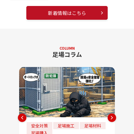
新着情報はこちら
COLUMN
足場コラム
安全対策
足場施工
足場材料
法
足場購入