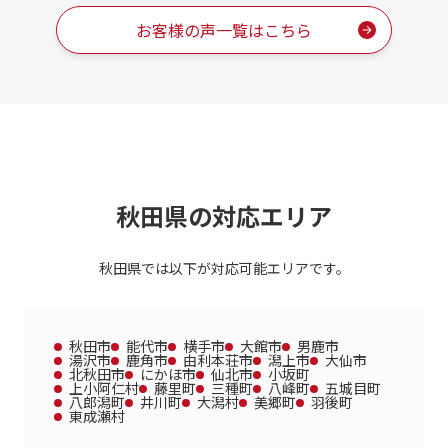
お客様の声一覧はこちら
秋田県の対応エリア
秋田県では以下が対応可能エリアです。
秋田市
能代市
横手市
大館市
男鹿市
湯沢市
鹿角市
由利本荘市
潟上市
大仙市
北秋田市
にかほ市
仙北市
小坂町
上小阿仁村
藤里町
三種町
八峰町
五城目町
八郎潟町
井川町
大潟村
美郷町
羽後町
東成瀬村