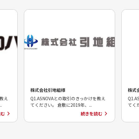
株式会社引地組様
株式
を教え
Q1.ASNOVAとの取引のきっかけを教え
Q1.
.
てください。 倉敷に2019年、...
てくだ
読む
続きを読む