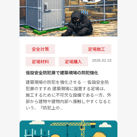
安全対策
足場施工
2026.02.18
足場材料
足場購入
仮設安全防犯扉で建築現場の防犯強化
建築現場の防犯を強化させる ― 仮設安全防
犯扉のすすめ 建築現場に設置する足場は、
施工するために不可欠な設備である一方、外
部から建物や建物内部へ接触しやすくなると
いう、『防犯上の...