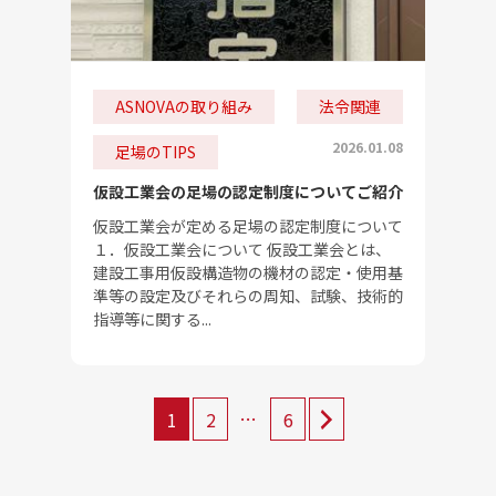
ASNOVAの取り組み
法令関連
2026.01.08
足場のTIPS
仮設工業会の足場の認定制度についてご紹介
仮設工業会が定める足場の認定制度について
１．仮設工業会について 仮設工業会とは、
建設工事用仮設構造物の機材の認定・使用基
準等の設定及びそれらの周知、試験、技術的
指導等に関する...
投
稿
…
1
2
6
の
ペ
ー