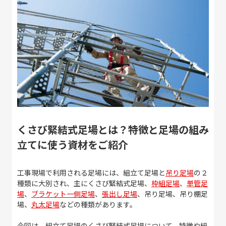
くさび緊結式足場とは？特徴と足場の組み
立てに使う資材をご紹介
工事現場で利用される足場には、組立て足場と
吊り足場
の２
種類に大別され、主にくさび緊結式足場、
枠組足場
、
単管足
場
、
ブラケット一側足場
、
張出し足場
、吊り足場、吊り棚足
場、
丸太足場
などの種類があります。
今回は、組立て足場のくさび緊結式足場について、特徴や組