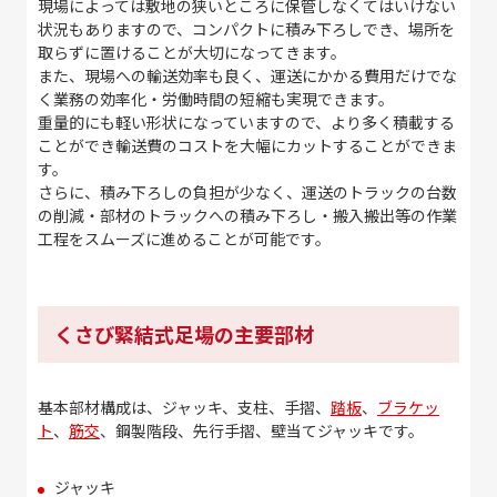
現場によっては敷地の狭いところに保管しなくてはいけない
状況もありますので、コンパクトに積み下ろしでき、場所を
取らずに置けることが大切になってきます。
また、現場への輸送効率も良く、運送にかかる費用だけでな
く業務の効率化・労働時間の短縮も実現できます。
重量的にも軽い形状になっていますので、より多く積載する
ことができ輸送費のコストを大幅にカットすることができま
す。
さらに、積み下ろしの負担が少なく、運送のトラックの台数
の削減・部材のトラックへの積み下ろし・搬入搬出等の作業
工程をスムーズに進めることが可能です。
くさび緊結式足場の主要部材
基本部材構成は、ジャッキ、支柱、手摺、
踏板
、
ブラケッ
ト
、
筋交
、鋼製階段、先行手摺、壁当てジャッキです。
ジャッキ