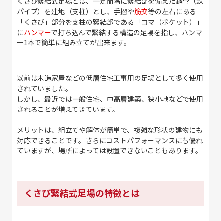
くさび緊結式足場とは、一定間隔に緊結部を備えた鋼管（鉄
パイプ）を建地（支柱）とし、手摺や
筋交
等の左右にある
「くさび」部分を支柱の緊結部である「コマ（ポケット）」
に
ハンマー
で打ち込んで緊結する構造の足場を指し、ハンマ
ー1本で簡単に組み立てが出来ます。
以前は木造家屋などの低層住宅工事用の足場として多く使用
されていました。
しかし、最近では一般住宅、中高層建築、狭小地などで使用
されることが増えてきています。
メリットは、組立てや解体が簡単で、複雑な形状の建物にも
対応できることです。さらにコストパフォーマンスにも優れ
ていますが、場所によっては設置できないこともあります。
くさび緊結式足場の特徴とは