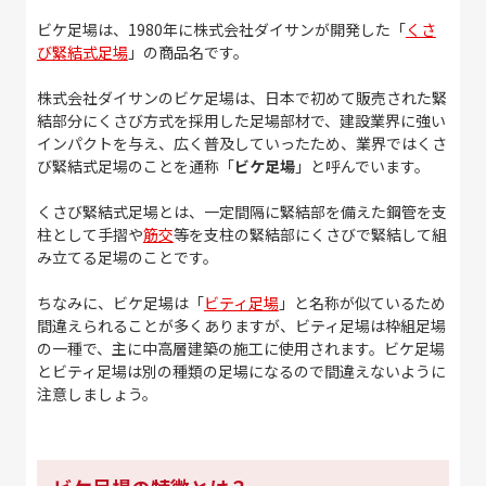
ビケ足場は、1980年に株式会社ダイサンが開発した「
くさ
び緊結式足場
」の商品名です。
株式会社ダイサンのビケ足場は、日本で初めて販売された緊
結部分にくさび方式を採用した足場部材で、建設業界に強い
インパクトを与え、広く普及していったため、業界ではくさ
び緊結式足場のことを通称「
ビケ足場
」と呼んでいます。
くさび緊結式足場とは、一定間隔に緊結部を備えた鋼管を支
柱として手摺や
筋交
等を支柱の緊結部にくさびで緊結して組
み立てる足場のことです。
ちなみに、ビケ足場は「
ビティ足場
」と名称が似ているため
間違えられることが多くありますが、ビティ足場は枠組足場
の一種で、主に中高層建築の施工に使用されます。ビケ足場
とビティ足場は別の種類の足場になるので間違えないように
注意しましょう。