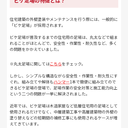
ビケ足場の特徴とは？
住宅建築の外壁塗装やメンテナンスを行う際には、一般的に
「ビケ足場」が採用されます。
ビケ足場が普及するまでの住宅用の足場は、丸太などで組ま
れることがほとんどで、安全性・作業性・耐久性など、多く
の問題をかかえていました。
※丸太足場に関しては
こちら
をチェック。
しかし、シンプルな構造ながら安全性・作業性・耐久性にす
ぐれ、組み立てや解体も
ハンマー
1本で簡便に組み立てので
きるビケ足場の登場で、足場作業の安全対策と施工能力向上
という二つの問題が一挙に解決されました。
近年では、ビケ足場は木造家屋など低層住宅用の足場として
使用されるだけでなく、中層建築工事や高層建築物の外壁の
塗り替えなどの短期間の補修工事にも使用されるケースが増
えてきています。