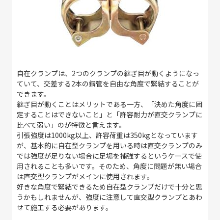
自在クランプは、2つのクランプの継ぎ目が動くようになっ
ていて、交差する2本の鋼管を自由な角度で緊結することが
できます。
継ぎ目が動くことはメリットである一方、「決めた角度に固
定することはできないこと」と「許容耐力が直交クランプに
比べて弱い」のが特徴と言えます。
引張強度は1000kg以上、許容荷重は350kgとなっています
が、基本的に自在型クランプを用いる時は直交クランプのみ
では強度が足りない場合に足場を補強するというケースで使
用されることも多いです。そのため、角度に問題が無い場合
は直交型クランプがメインに使用されます。
好きな角度で緊結できるため自在型クランプだけで十分と思
うかもしれませんが、強度に注意して直交型クランプとあわ
せて施工する必要があります。