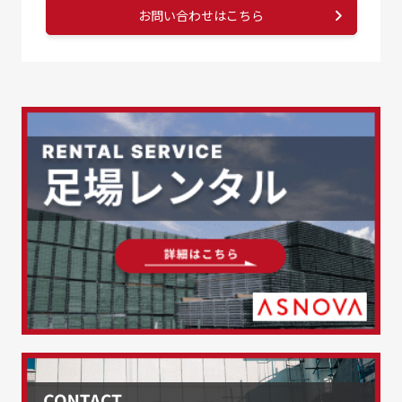
お問い合わせはこちら