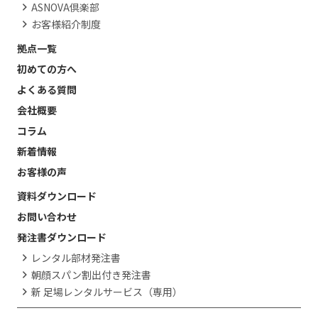
ASNOVA倶楽部
お客様紹介制度
拠点一覧
初めての方へ
よくある質問
会社概要
コラム
新着情報
お客様の声
資料ダウンロード
お問い合わせ
発注書ダウンロード
レンタル部材発注書
朝顔スパン割出付き発注書
新 足場レンタルサービス（専用）