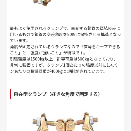
最もよく使用されるクランプで、直交する鋼管の緊結のみに
用いるもので鋼管の交差角度を90度に保持させる構造となっ
ています。
角度が固定されているクランプなので「直角をキープできる
こと」と「強度が強いこと」が特徴です。
引張強度は1500kg以上、許容荷重は500kgとなっており、
非常に強固ですが、クランプ1個あたりの強度以前に1スパ
ンあたりの積載荷重が400kgと規制がされています。
自在型クランプ（好きな角度で固定する）