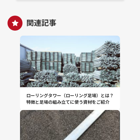
関連記事
ローリングタワー（ローリング足場）とは？
特徴と足場の組み立てに使う資材をご紹介