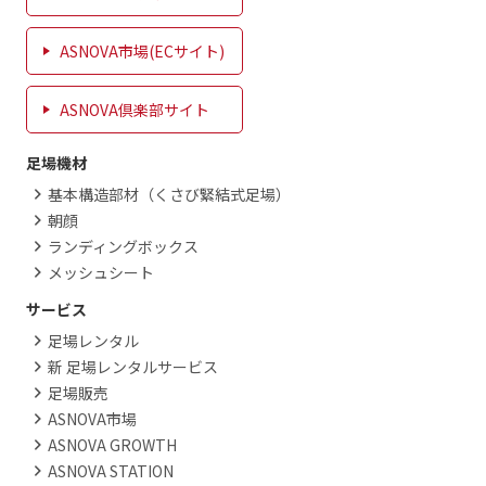
ASNOVA市場(ECサイト)
ASNOVA倶楽部サイト
足場機材
基本構造部材（くさび緊結式足場）
朝顔
ランディングボックス
メッシュシート
サービス
足場レンタル
新 足場レンタルサービス
足場販売
ASNOVA市場
ASNOVA GROWTH
ASNOVA STATION