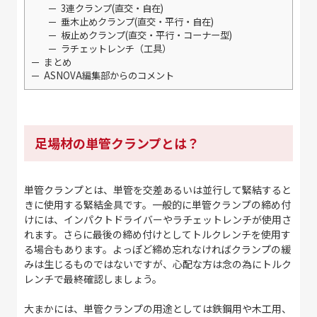
3連クランプ(直交・自在)
垂木止めクランプ(直交・平行・自在)
板止めクランプ(直交・平行・コーナー型)
ラチェットレンチ（工具）
まとめ
ASNOVA編集部からのコメント
足場材の単管クランプとは？
単管クランプとは、単管を交差あるいは並行して緊結すると
きに使用する緊結金具です。一般的に単管クランプの締め付
けには、インパクトドライバーやラチェットレンチが使用さ
れます。さらに最後の締め付けとしてトルクレンチを使用す
る場合もあります。よっぽど締め忘れなければクランプの緩
みは生じるものではないですが、心配な方は念の為にトルク
レンチで最終確認しましょう。
大まかには、単管クランプの用途としては鉄鋼用や木工用、