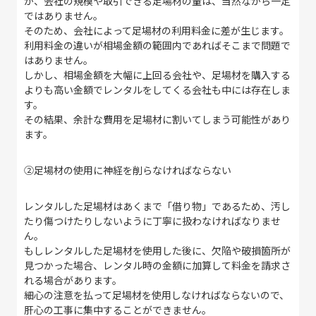
が、会社の規模や取引できる足場材の量は、当然ながら一定
ではありません。
そのため、会社によって足場材の利用料金に差が生じます。
利用料金の違いが相場金額の範囲内であればそこまで問題で
はありません。
しかし、相場金額を大幅に上回る会社や、足場材を購入する
よりも高い金額でレンタルをしてくる会社も中には存在しま
す。
その結果、余計な費用を足場材に割いてしまう可能性があり
ます。
②
足場材の使用に神経を削らなければならない
レンタルした足場材はあくまで「借り物」であるため、汚し
たり傷つけたりしないように丁寧に扱わなければなりませ
ん。
もしレンタルした足場材を使用した後に、欠陥や破損箇所が
見つかった場合、レンタル時の金額に加算して料金を請求さ
れる場合があります。
細心の注意を払って足場材を使用しなければならないので、
肝心の工事に集中することができません。