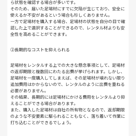
ら状態を確認する場合が多いです。
そのため、届いた足場材にすでに欠陥が生じており、安全に
使えるか不安があるという場合も珍しくありません。
一方で足場材を購入する場合、足場材の状態を自分の目で確
認した上で選択することができるので、レンタル材よりも安
全性を高めることができます。
②
長期的なコストを抑えられる
足場材をレンタルする上での大きな懸念事項として、足場材
の返却期限と複数回にわたる出費が挙げられます。
しかし、
足場材を一度購入してしまえば、その足場材が壊れない限り
追加費用はかからないので、レンタルのように出費を重ねる
必要がありません。
その結果、長期的には足場材にかける費用をレンタルより抑
えることができる場合があります。
また、購入した足場材は自社の所有物となるので、返却期限
のような不安要素に駆られることもなく、落ち着いて作業に
打ち込むことができるでしょう。