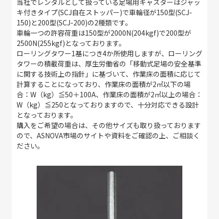
当社でレンタルとして扱っている足場用キャスターはジャッ
キ付きタイプ
(SCJ
自在ストッパー
)
で車輪径が
150
型
(SCJ-
150)
と
200
型
(SCJ-200)
の
2
種類です。
車輪一つの許容荷重は
150
型が
2000N(204kgf)
で
200
型が
2500N(255kgf)
となっております。
ローリングタワー
1
基につき4か所使用しますが、ローリング
タワーの積載荷重は、厚生労働省の「移動式足場の安全基準
に関する技術上の指針」に基づいて、作業床の面積に応じて
計算することになっており、作業床の面積が
2
㎡以下の場
合：
W
（
kg
）
≦50
＋
100A
、作業床の面積が
2
㎡以上の場合：
W
（
kg
）
≦250
となっておりますので、十分対応できる設計
となっております。
購入をご希望の場合は、その他サイズも取り扱っております
ので、ASNOVA市場のサイトや資料をご確認の上、ご相談く
ださい。