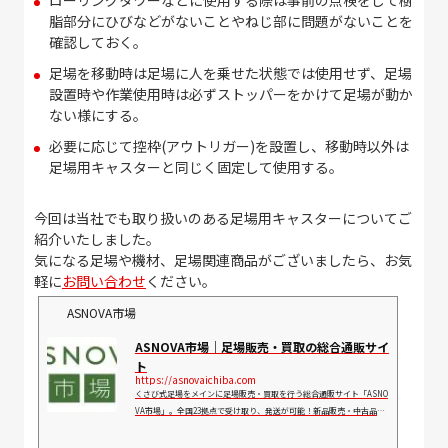
脂部分にひびなどがないことやねじ部に問題がないことを
確認しておく。
足場を移動時は足場に人を乗せた状態では使用せず、足場
設置時や作業使用時は必ずストッパーをかけて足場が動か
ない様にする。
必要に応じて控枠
(
アウトリガー
)
を設置し、移動時以外は
足場用キャスターと同じく固定して使用する。
今回は当社でも取り扱いのある足場用キャスターについてご
紹介いたしました。
気になる足場や機材、足場関連商品がございましたら、お気
軽に
お問い合わせ
ください。
ASNOVA市場
ASNOVA市場｜足場販売・買取の総合通販サイ
ト
https://asnovaichiba.com
くさび式足場をメインに足場販売・買取を行う総合通販サイト「ASNO
VA市場」。全国23拠点で受け取り、発送が可能！新品販売・中古品販
売・買取サービス。豊富な商品ラインナップを取り揃えております。