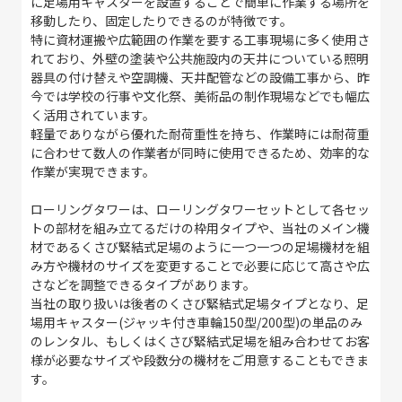
に足場用キャスターを設置することで簡単に作業する場所を
移動したり、固定したりできるのが特徴です。
特に資材運搬や広範囲の作業を要する工事現場に多く使用さ
れており、外壁の塗装や公共施設内の天井についている照明
器具の付け替えや空調機、天井配管などの設備工事から、昨
今では学校の行事や文化祭、美術品の制作現場などでも幅広
く活用されています。
軽量でありながら優れた耐荷重性を持ち、作業時には耐荷重
に合わせて数人の作業者が同時に使用できるため、効率的な
作業が実現できます。
ローリングタワーは、ローリングタワーセットとして各セッ
トの部材を組み立てるだけの枠用タイプや、当社のメイン機
材であるくさび緊結式足場のように一つ一つの足場機材を組
み方や機材のサイズを変更することで必要に応じて高さや広
さなどを調整できるタイプがあります。
当社の取り扱いは後者のくさび緊結式足場タイプとなり、足
場用キャスター(ジャッキ付き車輪150型/200型)の単品のみ
のレンタル、もしくはくさび緊結式足場を組み合わせてお客
様が必要なサイズや段数分の機材をご用意することもできま
す。